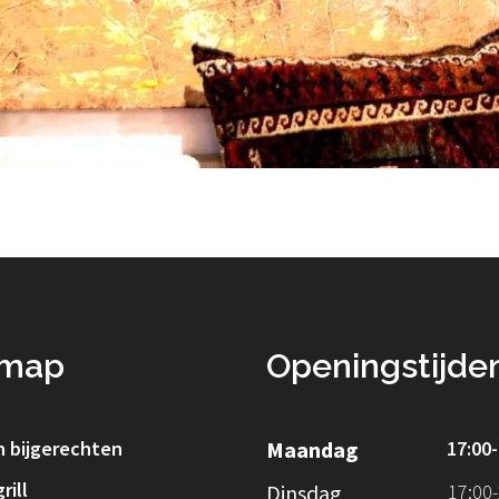
emap
Openingstijde
n bijgerechten
Maandag
17:00
rill
Dinsdag
17:00