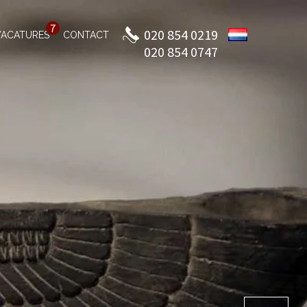
7
020 854 0219
VACATURES
CONTACT
020 854 0747