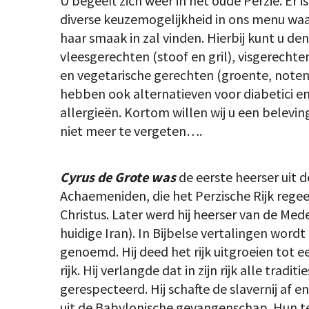
U begeeft zich weer in het oude Perzië. Er i
diverse keuzemogelijkheid in ons menu waar
haar smaak in zal vinden. Hierbij kunt u de
vleesgerechten (stoof en gril), visgerechte
en vegetarische gerechten (groente, noten,
hebben ook alternatieven voor diabetici e
allergieën. Kortom willen wij u een belev
niet meer te vergeten….
Cyrus de Grote was
de eerste heerser uit d
Achaemeniden, die het Perzische Rijk rege
Christus. Later werd hij heerser van de Me
huidige Iran). In Bijbelse vertalingen wordt
genoemd. Hij deed het rijk uitgroeien tot 
rijk. Hij verlangde dat in zijn rijk alle tradit
gerespecteerd. Hij schafte de slavernij af e
uit de Babylonische gevangenschap. Hun t