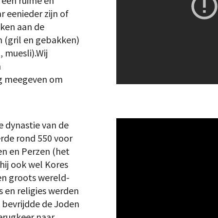
s een ruime en
 eenieder zijn of
nken aan de
n (gril en gebakken)
 muesli).Wij
n
ing meegeven om
e dynastie van de
erde rond 550 voor
den en Perzen (het
 hij ook wel Kores
een groots wereld-
ies en religies werden
n bevrijdde de Joden
erugkeer naar