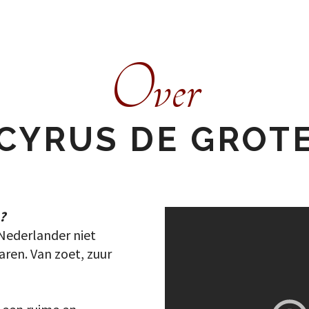
Over
CYRUS DE GROT
?
Nederlander niet
aren. Van zoet, zuur